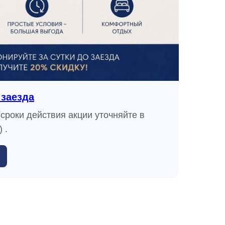
 заезда
«Д
сроки действия акции уточняйте в
-15
 .
уто