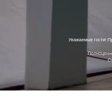
Уважаемые гости! П
Полноценно
С