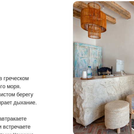
 греческом
го моря.
истом берегу
ирает дыхание.
автракаете
и встречаете