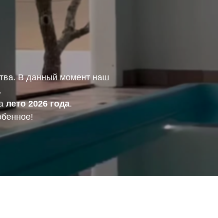
тва. В данный момент наш
.
на
лето 2026 года
.
обенное!